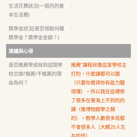
生活花費狀況(一個月的基
-
本生活費)
獎學金狀況(是否領取何種
-
獎學金？獎學金金額？)
建議與心得
是否推薦學弟妹到這間學
推薦"課程就像這家學校主
校交換?推薦/不推薦的理
打的，什麼課都可以選
由為何？
（只要你覺得你有能力聽
得懂）。所以我在這裡修
了很多在東海上不到的的
課（像博物館學之類
的）。教學人數很多班都
不會很多人（大概20人左
右的班）