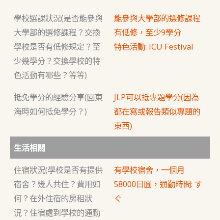
學校選課狀況(是否能參與
能參與大學部的選修課程
大學部的選修課程？交換
有低修，至少9學分
學校是否有低修規定？至
特色活動: ICU Festival
少幾學分？交換學校的特
色活動有哪些？等等)
抵免學分的經驗分享(回東
JLP可以抵專題學分(因為
海時如何抵免學分？)
都在寫或報告類似專題的
東西)
生活相關
住宿狀況(學校是否有提供
有學校宿舍，一個月
宿舍？幾人共住？費用如
58000日圓，通勤時間: す
何？在外住宿的房租狀
ぐ
況？住宿處到學校的通勤