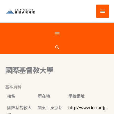
跳
主
至
主
要
要
選
頁
內
容
單
首
搜
尋
下
國際基督教大學
方
基本資料
校名
所在地
學校網址
國際基督教大
關東 | 東京都
http://www.icu.ac.jp