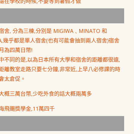
還在學校的時候,不要等到暑假才做
舍, 分為三棟,分別是 MIGIWA﹑MINATO 和
IHA,幾乎都是單人宿舍(也有可能會抽到兩人宿舍)宿舍
月為四萬日幣!
中不同的是,以為日本所有大學和宿舍的距離都很遠,
距離教室走路只要七分鐘,非常近,上早八必修課的時
會太倉促。
大概三萬台幣,少吃外食的話大概兩萬多
海飛颺獎學金,11萬四千