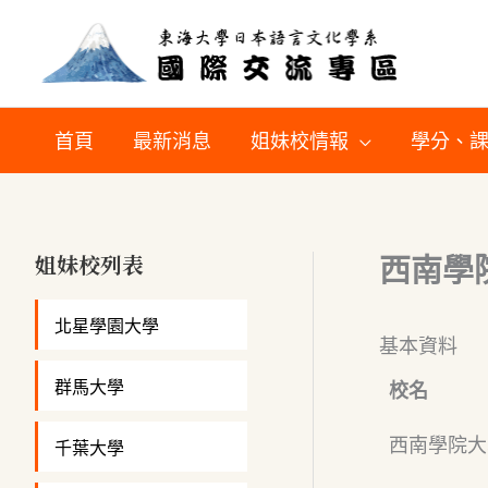
跳
至
主
要
首頁
最新消息
姐妹校情報
學分、
內
容
姐妹校列表
西南學
北星學園大學
基本資料
群馬大學
校名
西南學院大
千葉大學