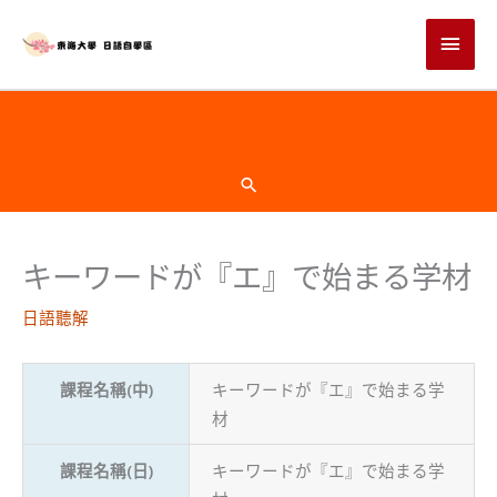
跳
主
至
主
要
要
選
內
頁
容
單
首
搜
尋
下
キーワードが『エ』で始まる学材
方
日語聽解
課程名稱(中)
キーワードが『エ』で始まる学
材
課程名稱(日)
キーワードが『エ』で始まる学