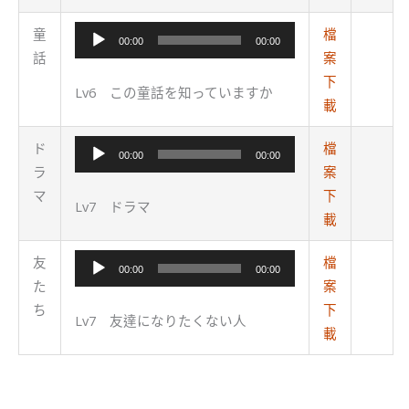
音
童
檔
00:00
00:00
訊
話
案
播
下
Lv6 この童話を知っていますか
放
載
器
音
ド
檔
00:00
00:00
訊
ラ
案
播
マ
下
Lv7 ドラマ
放
載
器
音
友
檔
00:00
00:00
訊
た
案
播
ち
下
Lv7 友達になりたくない人
放
載
器