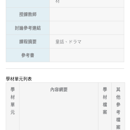
材
授課教師
討論參考連結
課程摘要
童話、ドラマ
參考書
學材單元列表
學
內容網要
學
其
材
材
他
單
檔
參
元
案
考
檔
案