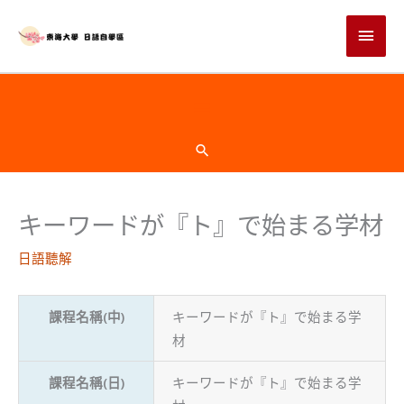
跳
主
至
主
要
要
選
內
頁
容
單
首
搜
尋
下
キーワードが『ト』で始まる学材
方
日語聽解
課程名稱(中)
キーワードが『ト』で始まる学
材
課程名稱(日)
キーワードが『ト』で始まる学