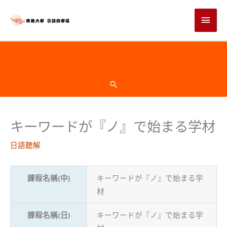
跳
主
至
主
要
要
選
內
頁
容
單
首
搜
尋
下
キーワードが『ノ』で始まる学材
方
日語聽解
課程名稱(中)
キーワードが『ノ』で始まる学
材
課程名稱(日)
キーワードが『ノ』で始まる学