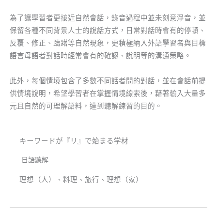
為了讓學習者更接近自然會話，錄音過程中並未刻意淨音，並
保留各種不同背景人士的說話方式，日常對話時會有的停頓、
反覆、修正、躊躇等自然現象，更積極納入外語學習者與目標
語言母語者對話時經常會有的確認、說明等的溝通策略。
此外，每個情境包含了多數不同話者間的對話，並在會話前提
供情境說明，希望學習者在掌握情境線索後，藉著輸入大量多
元且自然的可理解語料，達到聽解練習的目的。
キーワードが『リ』で始まる学材
日語聽解
理想（人）、料理、旅行、理想（家）