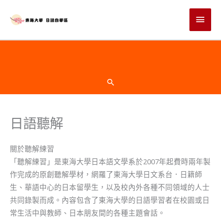
跳
主
至
主
要
要
選
內
頁
容
單
首
搜
尋
下
日語聽解
方
關於聽解練習
「聽解練習」是東海大學日本語文學系於2007年起費時兩年製
作完成的原創聽解學材，網羅了東海大學日文系台．日籍師
生、華語中心的日本留學生，以及校內外各種不同領域的人士
共同錄製而成。內容包含了東海大學的日語學習者在校園或日
常生活中與教師、日本朋友間的各種主題會話。