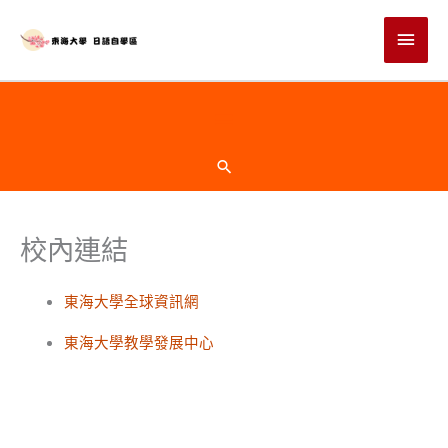
跳
主
至
主
要
要
選
內
頁
容
單
首
搜
尋
下
校內連結
方
東海大學全球資訊網
東海大學教學發展中心