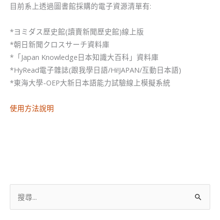
目前系上透過圖書館採購的電子資源清單有:
*ヨミダス歷史館(讀賣新聞歷史館)線上版
*朝日新聞クロスサーチ資料庫
*「Japan Knowledge日本知識大百科」資料庫
*HyRead電子雜誌(跟我學日語/Hi!JAPAN/互動日本語)
*東海大學-OEP大新日本語能力試驗線上模擬系統
使用方法說明
搜
尋
關