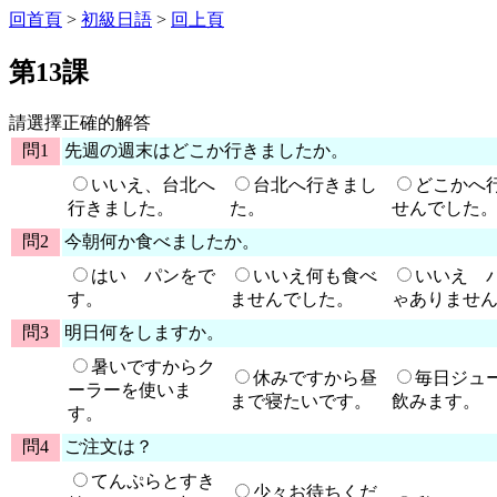
回首頁
>
初級日語
>
回上頁
第13課
請選擇正確的解答
問1
先週の週末はどこか行きましたか。
いいえ、台北へ
台北へ行きまし
どこかへ
行きました。
た。
せんでした
問2
今朝何か食べましたか。
はい パンをで
いいえ何も食べ
いいえ 
す。
ませんでした。
ゃありませ
問3
明日何をしますか。
暑いですからク
休みですから昼
毎日ジュ
ーラーを使いま
まで寝たいです。
飲みます。
す。
問4
ご注文は？
てんぷらとすき
少々お待ちくだ