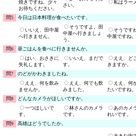
焼きですね。少々
私はラー
さい。
お待ちください。
問5
今日は日本料理が食べたいです。
そうですよ。田
いいえ、田中屋
そうです
中屋へ行きましょ
へ行きません。
中屋ですね
う。
問6
昼ごはんを食べに行きませんか。
はい、おさきに
いいえ、まだで
ええ、ど
失礼します。
す。
きますか。
問7
のどがかわきましたね。
ええ、何を飲み
ええ、何でも飲
ええ、何
ませんか。
みました。
たいですね
問8
どんなカメラがほしいですか。
一つほしいで
林さんのカメラ
あのカメ
す。
です。
れいです。
問9
高雄はどうでしたか。
大きな街