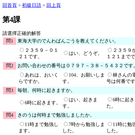
回首頁
>
初級日語
>
回上頁
第4課
請選擇正確的解答
問1
東海大学のでんわばんごうを教えてください。
２３５９－０１
２３５９
はい、どうぞ。
２１です。
１２１まで
問2
お問い合わせの番号は０７９７－３８－５４３２です
あれは、おいく
104、お願いしま
林さんの
らですか。
す。
号は何番で
問3
毎朝、何時に起きますか。
はい、起きま
6時に起
6時に起きます。
す。
た。
問4
きのうは何時まで勉強しましたか。
11時まで勉強し
7時から勉強しま
11時に勉
ます。
した。
した。