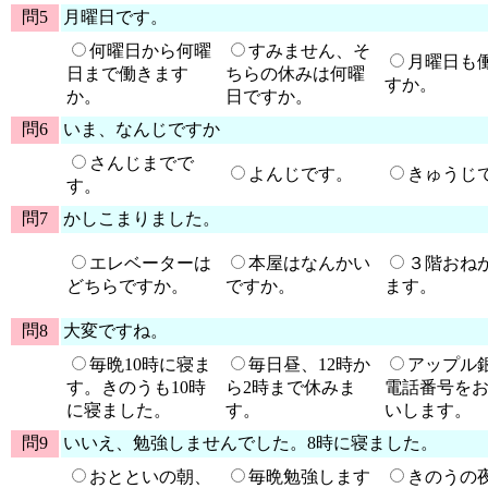
問5
月曜日です。
何曜日から何曜
すみません、そ
月曜日も
日まで働きます
ちらの休みは何曜
すか。
か。
日ですか。
問6
いま、なんじですか
さんじまでで
よんじです。
きゅうじ
す。
問7
かしこまりました。
エレベーターは
本屋はなんかい
３階おね
どちらですか。
ですか。
ます。
問8
大変ですね。
毎晩10時に寝ま
毎日昼、12時か
アップル
す。きのうも10時
ら2時まで休みま
電話番号を
に寝ました。
す。
いします。
問9
いいえ、勉強しませんでした。8時に寝ました。
おとといの朝、
毎晩勉強します
きのうの