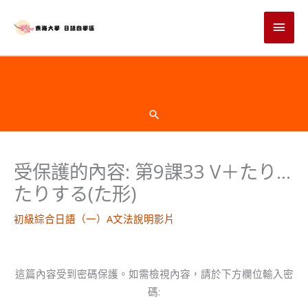
跳
主
至
主
要
要
選
內
頁
容
單
首
搜
尋
下
受保護的內容: 第9課33 V＋たり…
方
たりする(た形)
初級綜合日語（一）A文法說明影片
這篇內容受到密碼保護。如需檢視內容，請於下方欄位輸入密
碼: