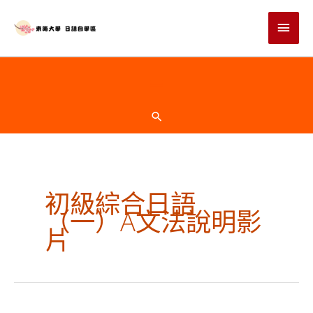
跳
主
至
主
要
要
選
內
頁
容
單
首
搜
尋
下
方
初級綜合日語
（一）A文法說明影
片