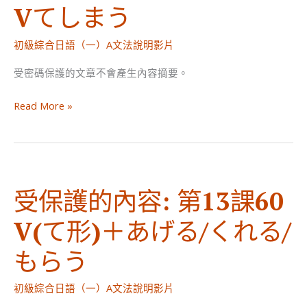
Vてしまう
14
課
初級綜合日語（一）A文法說明影片
63
【普
受密碼保護的文章不會產生內容摘要。
通
受
形】
Read More »
保
そ
護
う
的
だ
內
（伝
受保護的內容: 第13課60
容:
聞）
第
V(て形)＋あげる/くれる/
13
課
もらう
61
V
初級綜合日語（一）A文法說明影片
て