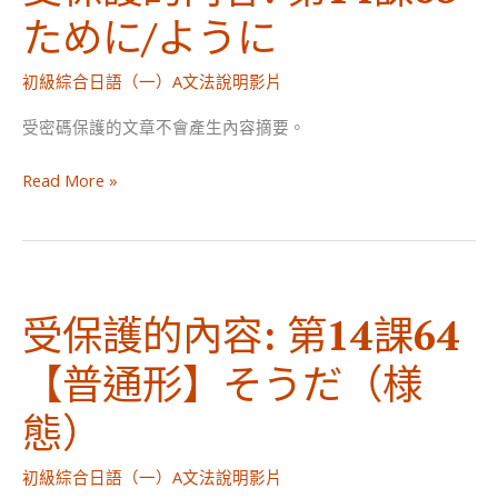
第
ために/ように
14
課
初級綜合日語（一）A文法說明影片
66
【普
受密碼保護的文章不會產生內容摘要。
通
受
形】
Read More »
保
か
護
ど
的
う
內
か
受保護的內容: 第14課64
容:
第
【普通形】そうだ（様
14
課
態）
65
た
初級綜合日語（一）A文法說明影片
め