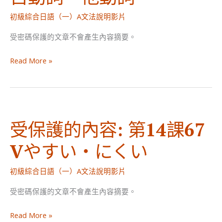
課
初級綜合日語（一）A文法說明影片
69
【自
受密碼保護的文章不會產生內容摘要。
動
受
詞】
Read More »
保
て
護
い
的
る
內
（自
受保護的內容: 第14課67
容:
動
第
詞）
Vやすい・にくい
15
課
初級綜合日語（一）A文法說明影片
68
自
受密碼保護的文章不會產生內容摘要。
動
受
詞・
Read More »