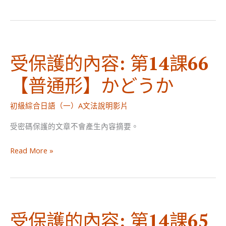
保
他
護
動
的
詞
內
受保護的內容: 第14課66
容:
第
【普通形】かどうか
14
課
初級綜合日語（一）A文法說明影片
67
V
受密碼保護的文章不會產生內容摘要。
や
受
す
Read More »
保
い・
護
に
的
く
內
い
受保護的內容: 第14課65
容: