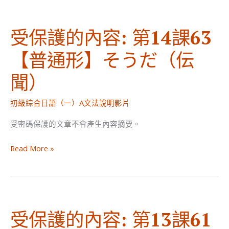
的
だ
內
（様
受保護的內容: 第14課63
容:
態）
第
【普通形】そうだ（伝
14
課
聞）
62
【意
初級綜合日語（一）A文法說明影片
向
受密碼保護的文章不會產生內容摘要。
形】
う
受
Read More »
と
保
思
護
う
的
內
受保護的內容: 第13課61
容:
第