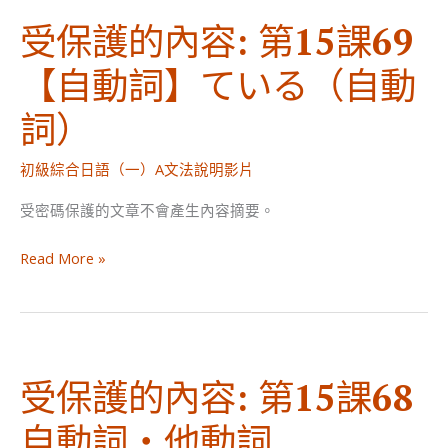
受保護的內容: 第15課69
【自動詞】ている（自動
詞）
初級綜合日語（一）A文法說明影片
受密碼保護的文章不會產生內容摘要。
受
Read More »
保
護
的
內
受保護的內容: 第15課68
容:
第
自動詞・他動詞
15