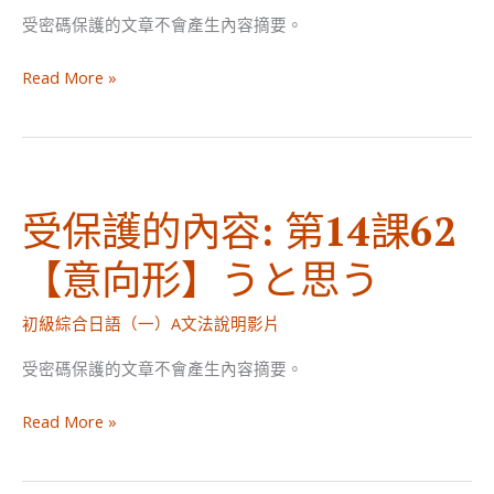
受密碼保護的文章不會產生內容摘要。
に/
よ
受
Read More »
う
保
に
護
的
內
受保護的內容: 第14課62
容:
第
【意向形】うと思う
14
課
初級綜合日語（一）A文法說明影片
64
【普
受密碼保護的文章不會產生內容摘要。
通
受
形】
Read More »
保
そ
護
う