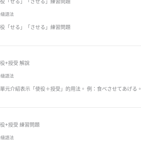
役「せる」「させる」練習問題
中級語法
役「せる」「させる」練習問題
役+授受 解說
中級語法
本單元介紹表示「使役＋授受」的用法。 例：食べさせてあげ
役+授受 練習問題
中級語法