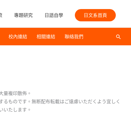
流
專題研究
日語自學
日文系首頁
校內連結
相關連結
聯絡我們
搜
尋
大量複印散佈。
するものです。無断配布転載はご遠慮いただくよう宜しく
いいたします。