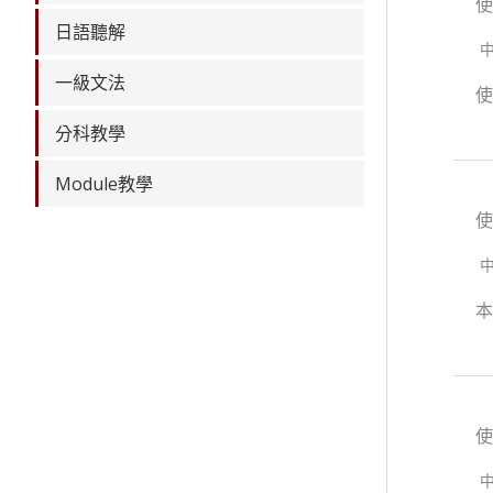
使
日語聽解
一級文法
使
分科教學
Module教學
使
使