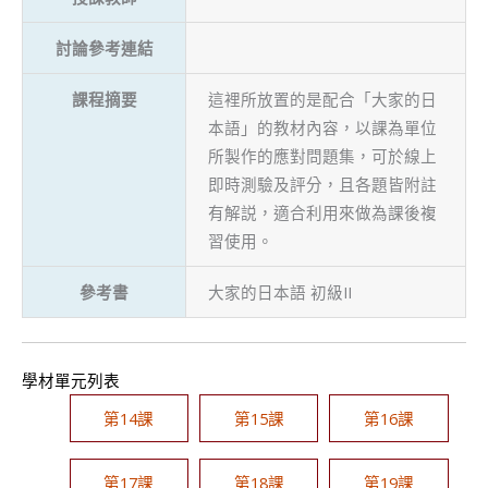
討論參考連結
課程摘要
這裡所放置的是配合「大家的日
本語」的教材內容，以課為單位
所製作的應對問題集，可於線上
即時測驗及評分，且各題皆附註
有解説，適合利用來做為課後複
習使用。
參考書
大家的日本語 初級II
學材單元列表
第14課
第15課
第16課
第17課
第18課
第19課