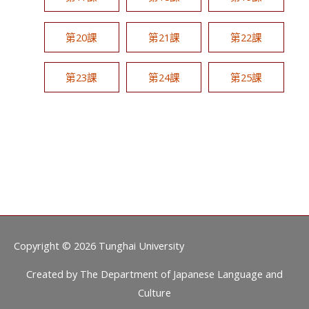
第20課
第21課
第22課
第23課
第24課
第25課
Copyright © 2026
Tunghai University
Created by
The Department of Japanese Language and
Culture