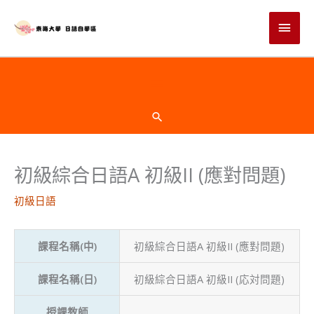
跳
主
至
主
要
要
選
內
頁
容
單
首
搜
尋
下
初級綜合日語A 初級II (應對問題)
方
初級日語
課程名稱(中)
初級綜合日語A 初級II (應對問題)
課程名稱(日)
初級綜合日語A 初級II (応対問題)
授課教師