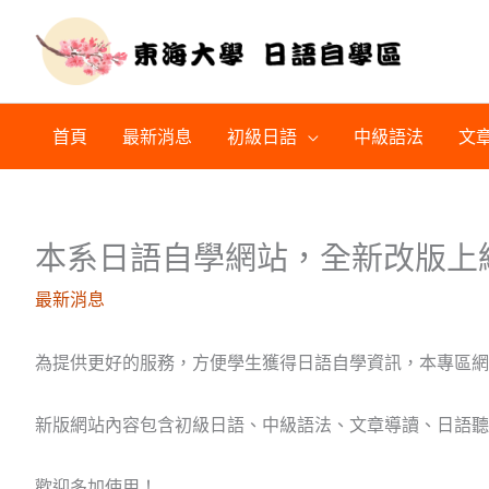
跳
至
主
要
內
首頁
最新消息
初級日語
中級語法
文
容
本系日語自學網站，全新改版上
最新消息
為提供更好的服務，方便學生獲得日語自學資訊，本專區網
新版網站內容包含初級日語、中級語法、文章導讀、日語聽
歡迎多加使用！