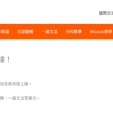
國際交
章導讀
日語聽解
一級文法
分科教學
Module教學
線！
站全新改版上線。
解、一級文法等單元。