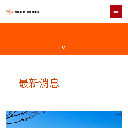
跳
主
至
主
要
要
選
內
頁
容
單
首
搜
尋
下
方
最新消息