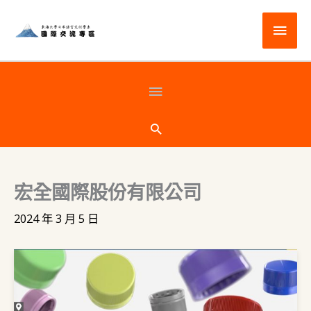
跳
主
至
主
要
要
選
頁
內
容
單
首
搜
尋
下
宏全國際股份有限公司
方
2024 年 3 月 5 日