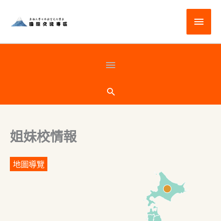
跳
主
至
主
要
要
選
頁
內
容
單
首
搜
尋
下
姐妹校情報
方
地圖導覽