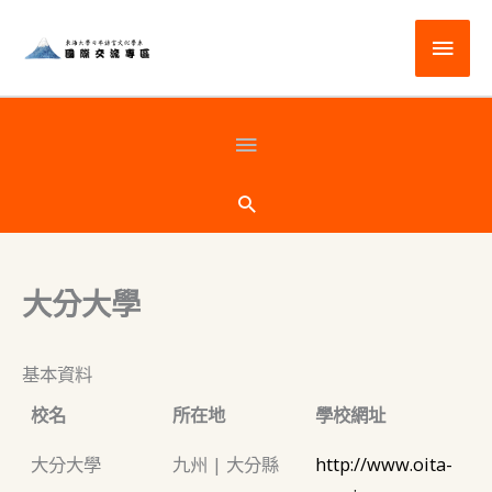
跳
主
至
主
要
要
選
頁
內
容
單
首
搜
尋
下
大分大學
方
基本資料
校名
所在地
學校網址
大分大學
九州 | 大分縣
http://www.oita-