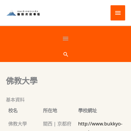
跳
主
至
主
要
要
選
頁
內
容
單
首
搜
尋
下
佛教大學
方
基本資料
校名
所在地
學校網址
佛教大學
關西 | 京都府
http://www.bukkyo-