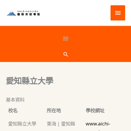
跳
主
至
主
要
要
選
頁
內
容
單
首
搜
尋
下
愛知縣立大學
方
基本資料
校名
所在地
學校網址
愛知縣立大學
東海 | 愛知縣
www.aichi-