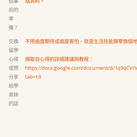
些事
路資料。
前的
準
備？
交換
不用過度期待或過度害怕，就是生活技能歸零換個
留學
心得
擷取自心得的詳細建議與教程：
或想
https://docs.google.com/document/d/1q9qCVr
分享
tab=t.0
給學
弟妹
的話