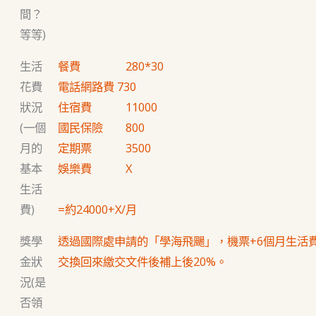
間？
等等)
生活
餐費 280*30
花費
電話網路費 730
狀況
住宿費 11000
(一個
國民保險 800
月的
定期票 3500
基本
娛樂費 X
生活
費)
=約24000+X/月
獎學
透過國際處申請的「學海飛颺」，機票+6個月生活費
金狀
交換回來繳交文件後補上後20%。
況(是
否領