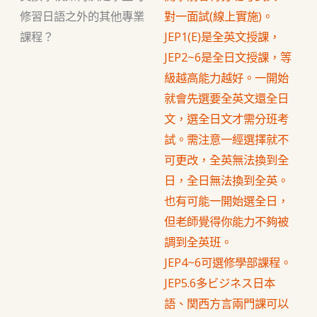
修習日語之外的其他專業
對一面試(線上實施)。
課程？
JEP1(E)是全英文授課，
JEP2~6是全日文授課，等
級越高能力越好。一開始
就會先選要全英文還全日
文，選全日文才需分班考
試。需注意一經選擇就不
可更改，全英無法換到全
日，全日無法換到全英。
也有可能一開始選全日，
但老師覺得你能力不夠被
調到全英班。
JEP4~6可選修學部課程。
JEP5.6多ビジネス日本
語、関西方言兩門課可以