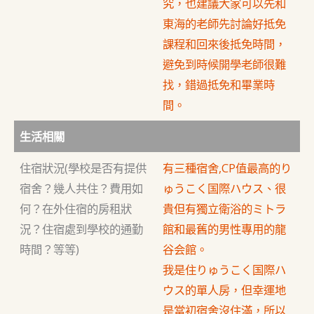
究，也建議大家可以先和
東海的老師先討論好抵免
課程和回來後抵免時間，
避免到時候開學老師很難
找，錯過抵免和畢業時
間。
生活相關
住宿狀況(學校是否有提供
有三種宿舍,CP值最高的り
宿舍？幾人共住？費用如
ゅうこく国際ハウス、很
何？在外住宿的房租狀
貴但有獨立衛浴的ミトラ
況？住宿處到學校的通勤
館和最舊的男性專用的龍
時間？等等)
谷会館。
我是住りゅうこく国際ハ
ウス的單人房，但幸運地
是當初宿舍沒住滿，所以