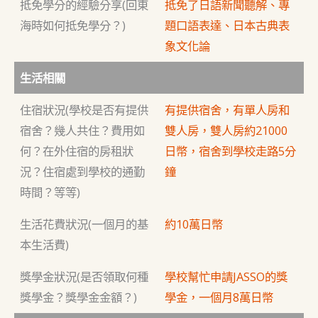
抵免學分的經驗分享(回東
抵免了日語新聞聽解、專
海時如何抵免學分？)
題口語表達、日本古典表
象文化論
生活相關
住宿狀況(學校是否有提供
有提供宿舍，有單人房和
宿舍？幾人共住？費用如
雙人房，雙人房約21000
何？在外住宿的房租狀
日幣，宿舍到學校走路5分
況？住宿處到學校的通勤
鐘
時間？等等)
生活花費狀況(一個月的基
約10萬日幣
本生活費)
獎學金狀況(是否領取何種
學校幫忙申請JASSO的獎
獎學金？獎學金金額？)
學金，一個月8萬日幣