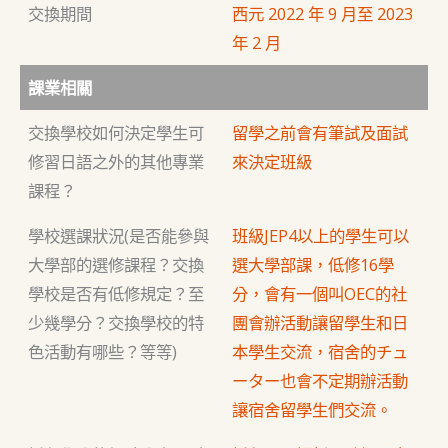
交換期間
西元 2022 年 9 月至 2023
年 2 月
課業相關
交換學校如何決定學生可
留學之前會有筆試及面試
修習日語之外的其他專業
來決定班級
課程？
學校選課狀況(是否能參與
班級JEP4以上的學生可以
大學部的選修課程？交換
選大學部課，低修16學
學校是否有低修規定？至
分，會有一個叫OEC的社
少幾學分？交換學校的特
團會辦活動讓留學生和日
色活動有哪些？等等)
本學生交流，宿舍的チュ
ーター也會不定期辦活動
讓宿舍留學生們交流。