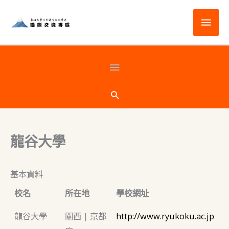
跳
主
至
主
要
要
選
頁
內
容
單
首
搜
尋
下
龍谷大學
方
基本資料
校名
所在地
學校網址
龍谷大學
關西 | 京都
http://www.ryukoku.ac.jp