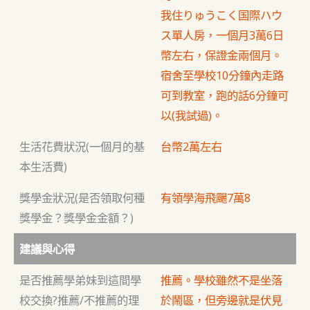
我住りゅうこく国際ハウ
ス單人房，一個月3萬6日
幣左右，保證金兩個月。
宿舍至學校10分鐘內走路
可到教室，跑的話6分鐘可
以(我試過)。
生活花費狀況(一個月的基
台幣2萬左右
本生活費)
獎學金狀況(是否領取何種
有領學海飛颺7萬8
獎學金？獎學金金額？)
建議與心得
是否推薦學弟妹到這間學
推薦。學校雖然不是坐落
校交換?推薦/不推薦的理
於鬧區，但旁邊就是伏見