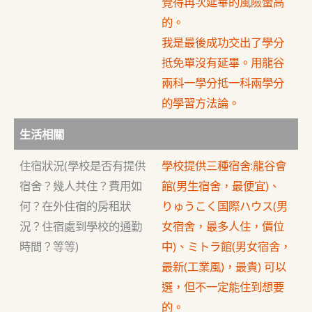
覺得再次延畢的風險蠻高
的。
我是最後成功交出了學分
抵免單沒有延畢。用龍谷
兩科一學分抵一科兩學分
的學習方法論。
生活相關
住宿狀況(學校是否有提供
學校提供三種宿舍:龍谷會
宿舍？幾人共住？費用如
館(男生宿舍，最便宜)、
何？在外住宿的房租狀
りゅうこく国際ハウス(男
況？住宿處到學校的通勤
女宿舍，最多人住，價位
時間？等等)
中)、ミトラ館(男女宿舍，
最新(工業風)，最貴) 可以
選，但不一定能住到想要
的。