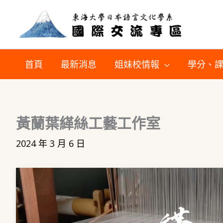
跳
至
主
要
首頁
最新消息
姐妹校情報
學分、
內
容
黃蘭葉緙絲工藝工作室
2024 年 3 月 6 日