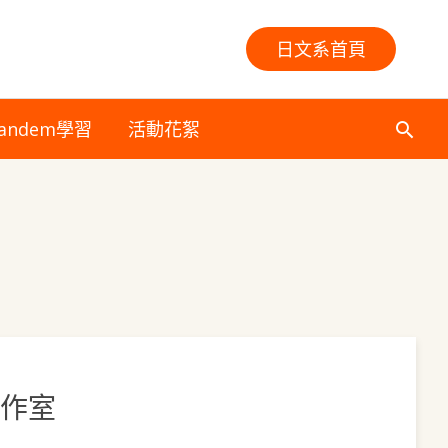
日文系首頁
andem學習
活動花絮
搜
尋
作室