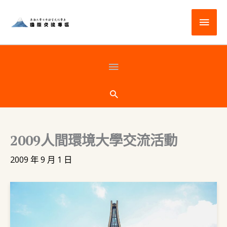
跳
主
至
主
要
要
選
頁
內
容
單
首
搜
尋
下
2009人間環境大學交流活動
方
2009 年 9 月 1 日