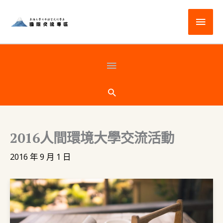
跳
主
至
主
要
要
選
頁
內
容
單
首
搜
尋
下
2016人間環境大學交流活動
方
2016 年 9 月 1 日