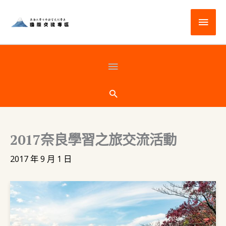
跳
主
至
主
要
要
選
頁
內
容
單
首
搜
尋
下
2017奈良學習之旅交流活動
方
2017 年 9 月 1 日