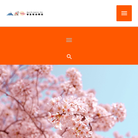
跳
主
至
主
要
要
選
頁
內
容
單
首
搜
尋
下
方