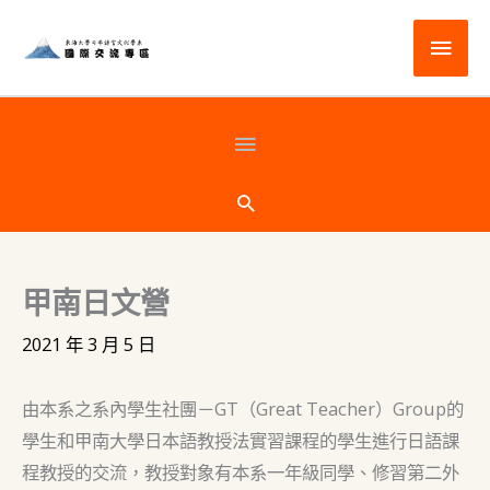
跳
主
至
主
要
要
選
頁
內
容
單
首
搜
尋
下
甲南日文營
方
2021 年 3 月 5 日
由本系之系內學生社團－GT（Great Teacher）Group的
學生和甲南大學日本語教授法實習課程的學生進行日語課
程教授的交流，教授對象有本系一年級同學、修習第二外