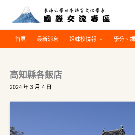
跳
至
主
要
首頁
最新消息
姐妹校情報
學分、
內
容
高知縣各飯店
2024 年 3 月 4 日